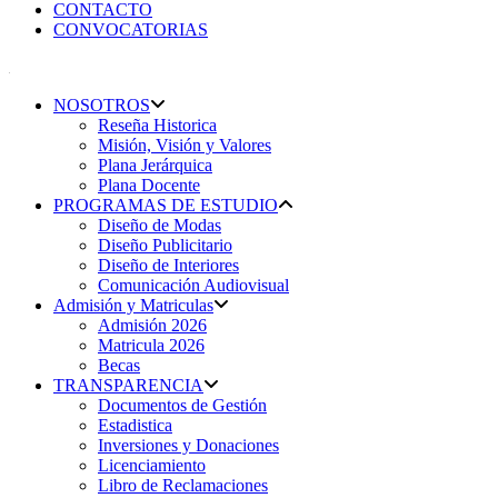
CONTACTO
CONVOCATORIAS
NOSOTROS
Reseña Historica
Misión, Visión y Valores
Plana Jerárquica
Plana Docente
PROGRAMAS DE ESTUDIO
Diseño de Modas
Diseño Publicitario
Diseño de Interiores
Comunicación Audiovisual
Admisión y Matriculas
Admisión 2026
Matricula 2026
Becas
TRANSPARENCIA
Documentos de Gestión
Estadistica
Inversiones y Donaciones
Licenciamiento
Libro de Reclamaciones