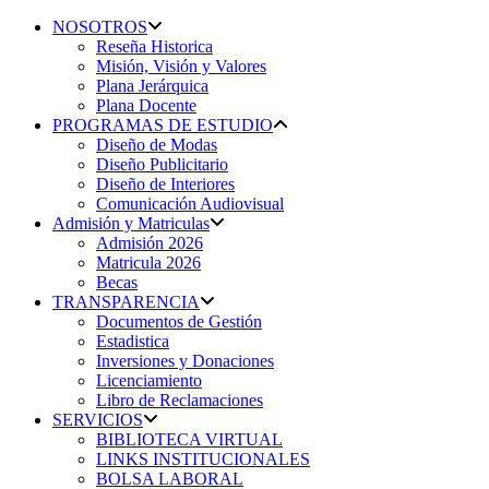
NOSOTROS
Reseña Historica
Misión, Visión y Valores
Plana Jerárquica
Plana Docente
PROGRAMAS DE ESTUDIO
Diseño de Modas
Diseño Publicitario
Diseño de Interiores
Comunicación Audiovisual
Admisión y Matriculas
Admisión 2026
Matricula 2026
Becas
TRANSPARENCIA
Documentos de Gestión
Estadistica
Inversiones y Donaciones
Licenciamiento
Libro de Reclamaciones
SERVICIOS
BIBLIOTECA VIRTUAL
LINKS INSTITUCIONALES
BOLSA LABORAL